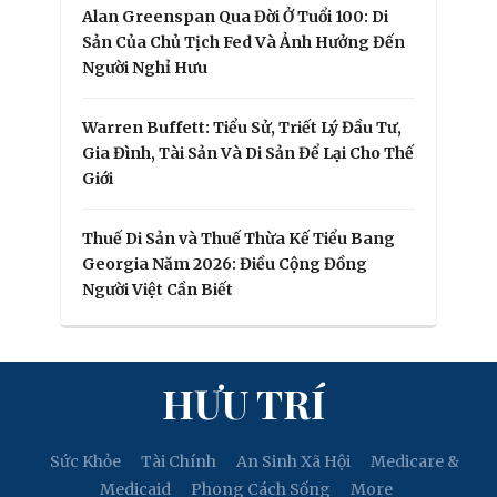
Alan Greenspan Qua Đời Ở Tuổi 100: Di
Sản Của Chủ Tịch Fed Và Ảnh Hưởng Đến
Người Nghỉ Hưu
Warren Buffett: Tiểu Sử, Triết Lý Đầu Tư,
Gia Đình, Tài Sản Và Di Sản Để Lại Cho Thế
Giới
Thuế Di Sản và Thuế Thừa Kế Tiểu Bang
Georgia Năm 2026: Điều Cộng Đồng
Người Việt Cần Biết
HƯU TRÍ
Sức Khỏe
Tài Chính
An Sinh Xã Hội
Medicare &
Medicaid
Phong Cách Sống
More