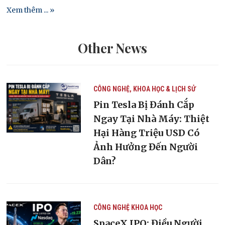
Xem thêm ... »
Other News
CÔNG NGHỆ, KHOA HỌC & LỊCH SỬ
Pin Tesla Bị Đánh Cắp
Ngay Tại Nhà Máy: Thiệt
Hại Hàng Triệu USD Có
Ảnh Hưởng Đến Người
Dân?
CÔNG NGHỆ
KHOA HỌC
SpaceX IPO: Điều Người