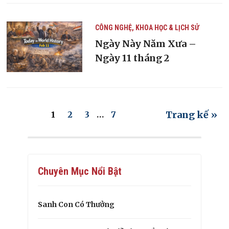
CÔNG NGHỆ, KHOA HỌC & LỊCH SỬ
Ngày Này Năm Xưa –
Ngày 11 tháng 2
Trang kế »
1
2
3
…
7
Chuyên Mục Nổi Bật
Sanh Con Có Thưởng