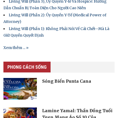
Living Will (Phần 3), Ủy Quyền Y-tế Và Hospice: Hướng
Dẫn Chuẩn Bị Toàn Diện Cho Người Cao Niên
Living Will (Phần 2): Ủy Quyền Y-Tế (Medical Power of
Attorney)
Living Will (Phần 1): Không Phải Nói Về Cái Chết—Mà Là
Giữ Quyền Quyết Định
Xem thêm ... »
PHONG CÁCH SỐNG
Sóng Biển Punta Cana
Lamine Yamal: Thần Đồng Tuổi
Teen Mang Áo Số 10 Của